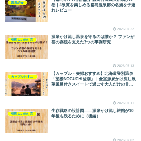
温泉紹介
巻｜4泉質を楽しめる霧島温泉郷の名湯を子連
れレビュー
2026.07.22
源泉かけ流し温泉を守るのは誰か？ ファンが
管理人の独り言
宿の存続を支えた3つの事例研究
2026.07.13
【カップル・夫婦おすすめ】北海道登別温泉
カップルおすすめ
「望楼NOGUCHI登別」｜全室源泉かけ流し展
望風呂付きスイートで過ごす大人だけの非日
常【記念日・12歳以下宿泊不可の大人の隠れ
宿】【未泊リサーチ】
2026.07.11
生存戦略の設計図――源泉かけ流し旅館が10
管理人の独り言
年後も残るために（後編）
2026.07.02