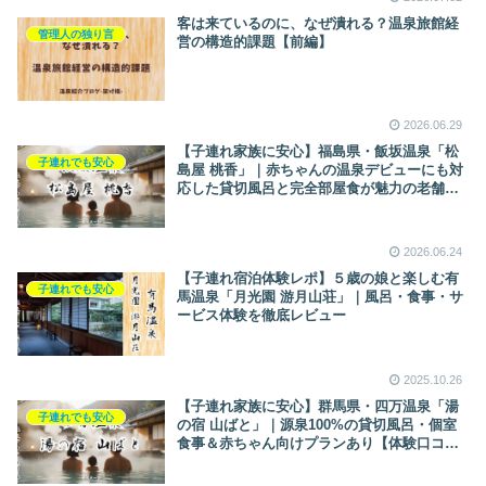
客は来ているのに、なぜ潰れる？温泉旅館経
管理人の独り言
営の構造的課題【前編】
2026.06.29
【子連れ家族に安心】福島県・飯坂温泉「松
子連れでも安心
島屋 桃香」｜赤ちゃんの温泉デビューにも対
応した貸切風呂と完全部屋食が魅力の老舗旅
館
2026.06.24
【子連れ宿泊体験レポ】５歳の娘と楽しむ有
子連れでも安心
馬温泉「月光園 游月山荘」｜風呂・食事・サ
ービス体験を徹底レビュー
2025.10.26
【子連れ家族に安心】群馬県・四万温泉「湯
子連れでも安心
の宿 山ばと」｜源泉100%の貸切風呂・個室
食事＆赤ちゃん向けプランあり【体験口コ
ミ・家族向け完全解説】