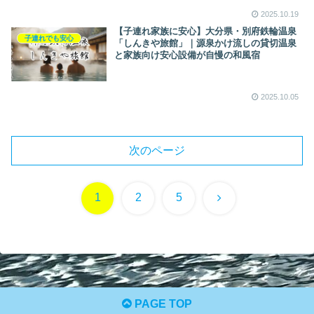
2025.10.19
【子連れ家族に安心】大分県・別府鉄輪温泉
子連れでも安心
「しんきや旅館」｜源泉かけ流しの貸切温泉
と家族向け安心設備が自慢の和風宿
2025.10.05
次のページ
次
1
2
5
へ
PAGE TOP