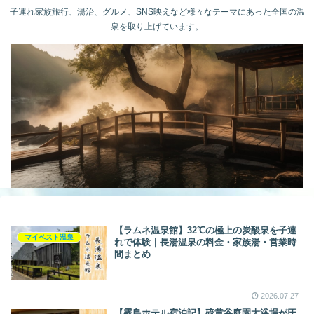
子連れ家族旅行、湯治、グルメ、SNS映えなど様々なテーマにあった全国の温
泉を取り上げています。
【ラムネ温泉館】32℃の極上の炭酸泉を子連
マイベスト温泉
れで体験｜長湯温泉の料金・家族湯・営業時
間まとめ
2026.07.27
【霧島ホテル宿泊記】硫黄谷庭園大浴場が圧