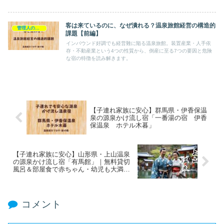
客は来ているのに、なぜ潰れる？温泉旅館経営の構造的
管理人の独り言
課題【前編】
インバウンド好調でも経営難に陥る温泉旅館。装置産業・人手依
存・不動産業という4つの性質から、倒産に至る7つの要因と危険
な宿の特徴を読み解きます。
【子連れ家族に安心】群馬県・伊香保温
泉の源泉かけ流し宿「一番湯の宿 伊香
保温泉 ホテル木暮」
【子連れ家族に安心】山形県・上山温泉
の源泉かけ流し宿「有馬館」｜無料貸切
風呂＆部屋食で赤ちゃん・幼児も大満
足！
コメント