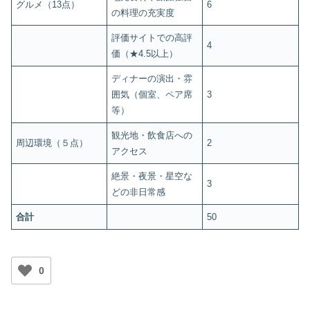
グルメ（13点）
6
の料理の充実度
評価サイトでの高評
4
価（★4.5以上）
ディナーの演出・雰
囲気（個室、ペア席
3
等）
観光地・飲食店への
周辺環境（５点）
2
アクセス
絶景・夜景・星空な
3
どの非日常感
合計
50
0