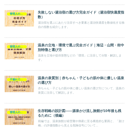
失敗しない湯治宿の選び方完全ガイド（湯治宿快適度指
管理人の独り言
数）
湯治宿を選ぶにあたり注目すべき要素と湯治快適度を数値化する独
自の指数を紹介します。
温泉の立地・環境で選ぶ完全ガイド｜海辺・山間・街中
管理人の独り言
別特徴と選び方
温泉を立地や提供形態などの「環境」に注目して分類・解説しま
す。
温泉の泉質別｜赤ちゃん・子どもの肌や体に優しい温泉
子連れでも安心
の選び方
赤ちゃん・子どもの肌や体に優しい温泉の選び方について、温泉の
泉質に注目して解説します。
生存戦略の設計図――源泉かけ流し旅館が10年後も残
管理人の独り言
るために（後編）
前編では、温泉旅館が経営難や倒産に至る構造的な要因と、「架け
橋」の評価指数から見える危険信号について...