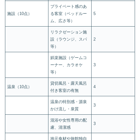
プライベート感のあ
施設（10点）
る客室（ベッドルー
5
ム、広さ等）
リラクゼーション施
設（ラウンジ、スパ
2
等）
娯楽施設（ゲームコ
ーナー、カラオケ
3
等）
貸切風呂・露天風呂
温泉（10点）
4
付き客室の有無
温泉の特別感・源泉
3
かけ流し・泉質
混浴や女性専用の配
3
慮、清潔感
地元食材や旅館独自