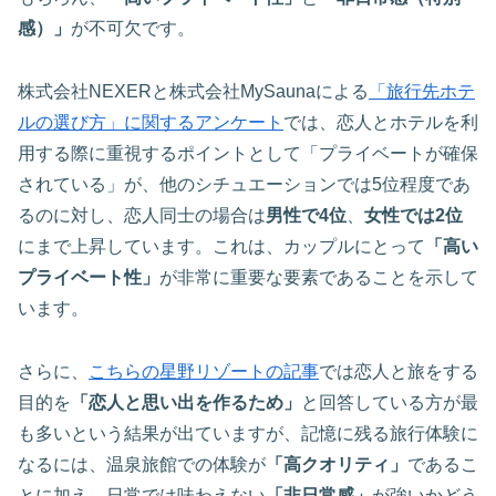
感）」
が不可欠です。
株式会社NEXERと株式会社MySaunaによる
「旅行先ホテ
ルの選び方」に関するアンケート
では、恋人とホテルを利
用する際に重視するポイントとして「プライベートが確保
されている」が、他のシチュエーションでは5位程度であ
るのに対し、恋人同士の場合は
男性で4位
、
女性では2位
にまで上昇しています。これは、カップルにとって
「高い
プライベート性」
が非常に重要な要素であることを示して
います。
さらに、
こちらの星野リゾートの記事
では恋人と旅をする
目的を
「恋人と思い出を作るため」
と回答している方が最
も多いという結果が出ていますが、記憶に残る旅行体験に
なるには、温泉旅館での体験が
「高クオリティ」
であるこ
とに加え、日常では味わえない
「非日常感」
が強いかどう