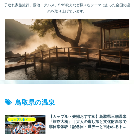
子連れ家族旅行、湯治、グルメ、SNS映えなど様々なテーマにあった全国の温
泉を取り上げています。
鳥取県の温泉
【カップル・夫婦おすすめ】鳥取県三朝温泉
カップルおすすめ
「旅館大橋」｜大人の癒し旅と文化財温泉で
非日常体験！記念日・世界一と言われるトリ
ウム泉・美食も満喫【湯ニーク】【訪問経験