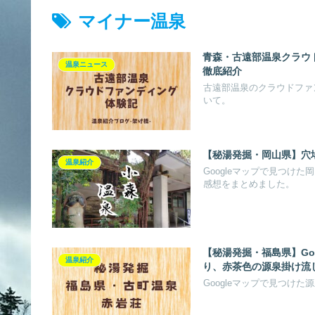
マイナー温泉
青森・古遠部温泉クラウ
温泉ニュース
徹底紹介
古遠部温泉のクラウドファ
いて。
【秘湯発掘・岡山県】穴
温泉紹介
Googleマップで見つけ
感想をまとめました。
【秘湯発掘・福島県】Go
温泉紹介
り、赤茶色の源泉掛け流
Googleマップで見つけ