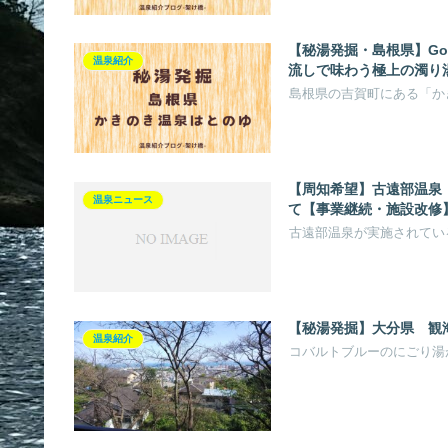
【秘湯発掘・島根県】Go
温泉紹介
流しで味わう極上の濁り
島根県の吉賀町にある「か
【周知希望】古遠部温泉
温泉ニュース
て【事業継続・施設改修
古遠部温泉が実施されてい
【秘湯発掘】大分県 観
温泉紹介
コバルトブルーのにごり湯