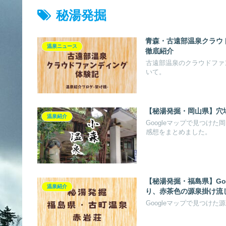
秘湯発掘
青森・古遠部温泉クラウ
温泉ニュース
徹底紹介
古遠部温泉のクラウドファ
いて。
【秘湯発掘・岡山県】穴
温泉紹介
Googleマップで見つけ
感想をまとめました。
【秘湯発掘・福島県】Go
温泉紹介
り、赤茶色の源泉掛け流
Googleマップで見つけ