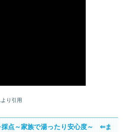
んより引用
を採点～家族で湯ったり安心度～ ⇐ま