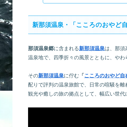
新那須温泉・「こころのおやど
那須温泉郷
に含まれる
新那須温泉
は、那須
温泉地で、四季折々の風景とともに、やわ
その
新那須温泉
に佇む
「
こころのおやど自
配りで評判の温泉旅館で、日常の喧騒を離
観光や癒しの旅の拠点として、幅広い世代