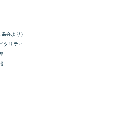
泉協会より）
ピタリティ
理
報